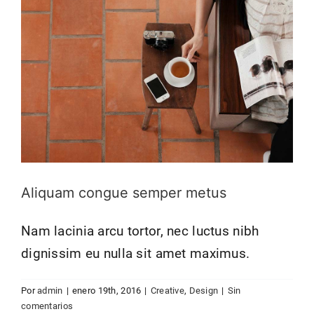
Aliquam congue semper metus
Nam lacinia arcu tortor, nec luctus nibh
dignissim eu nulla sit amet maximus.
Por
admin
|
enero 19th, 2016
|
Creative
,
Design
|
Sin
Cras suscipit ante erat eleifend
comentarios
Creative
News