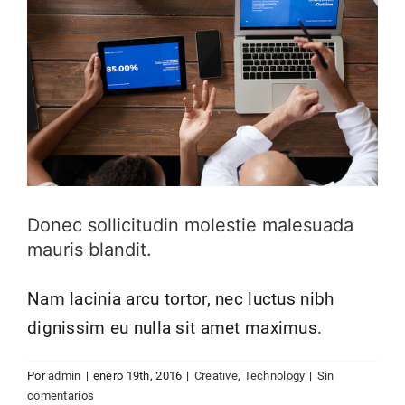
Donec sollicitudin molestie malesuada
mauris blandit.
Nam lacinia arcu tortor, nec luctus nibh
dignissim eu nulla sit amet maximus.
Nulla in lorem et risus bibendum in
Por
admin
|
enero 19th, 2016
|
Creative
,
Technology
|
Sin
molest aculis
comentarios