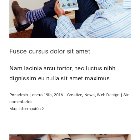
Fusce cursus dolor sit amet
Nam lacinia arcu tortor, nec luctus nibh
dignissim eu nulla sit amet maximus.
Por
admin
|
enero 19th, 2016
|
Creative
,
News
,
Web Design
|
Sin
Aliquam luctus sem massa
comentarios
Creative
Design
Technology
Más información