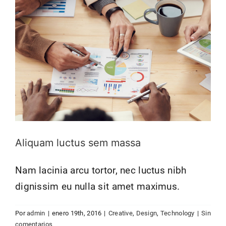
Aliquam luctus sem massa
Nam lacinia arcu tortor, nec luctus nibh
dignissim eu nulla sit amet maximus.
Aenean consectetur tempor metus,
Por
admin
|
enero 19th, 2016
|
Creative
,
Design
,
Technology
|
Sin
eget ut sapien
comentarios