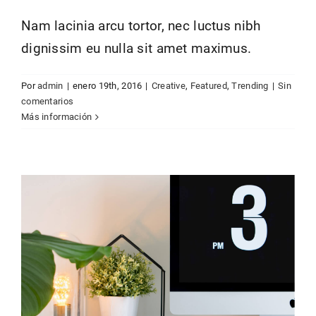
Nam lacinia arcu tortor, nec luctus nibh
dignissim eu nulla sit amet maximus.
Curabitur non nulla sit amet nisl
Por
admin
|
enero 19th, 2016
|
Creative
,
Featured
,
Trending
|
Sin
tempus convallis quis.
comentarios
Más información
Creative
News
Web Design