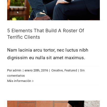
5 Elements That Build A Roster Of
Terrific Clients
Nam lacinia arcu tortor, nec luctus nibh
dignissim eu nulla sit amet maximus.
Por
admin
|
enero 20th, 2016
|
Creative
,
Featured
|
Sin
Aliquam congue semper metus
comentarios
Creative
Design
Más información