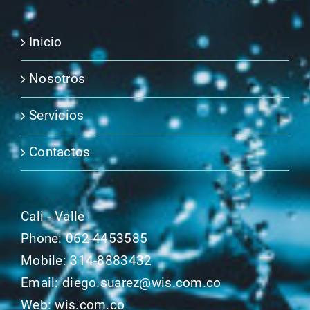
Inicio
Nosotros
Servicios
Contactos
Cali - Valle
Phone:
062-4453585
Mobile:
314-8883432
Email:
diego.suarez@wis.com.co
Web:
wis.com.co