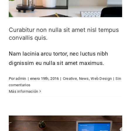
Curabitur non nulla sit amet nisl tempus
convallis quis.
Nam lacinia arcu tortor, nec luctus nibh
dignissim eu nulla sit amet maximus.
Donec sollicitudin molestie malesuada
Por
admin
|
enero 19th, 2016
|
Creative
,
News
,
Web Design
|
Sin
mauris blandit.
comentarios
Más información
Creative
Technology