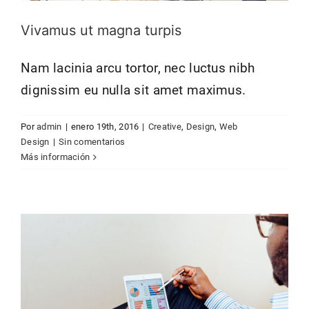
Vivamus ut magna turpis
Nam lacinia arcu tortor, nec luctus nibh
dignissim eu nulla sit amet maximus.
Por
admin
|
enero 19th, 2016
|
Creative
,
Design
,
Web
Fusce cursus dolor sit amet
Design
|
Sin comentarios
Creative
News
Web Design
Más información