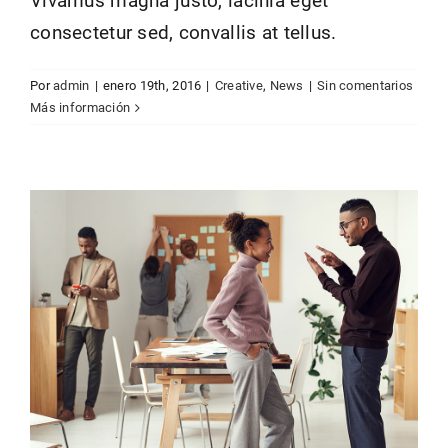
Vivamus magna justo, lacinia eget
consectetur sed, convallis at tellus.
Vivamus ut magna turpis
Por
admin
|
enero 19th, 2016
|
Creative
,
News
|
Sin comentarios
Creative
Design
Web Design
Más información