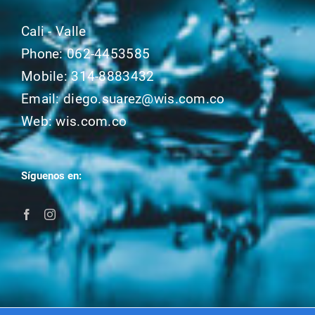
Cali - Valle
Phone:
062-4453585
Mobile:
314-8883432
Email:
diego.suarez@wis.com.co
Web:
wis.com.co
Síguenos en: