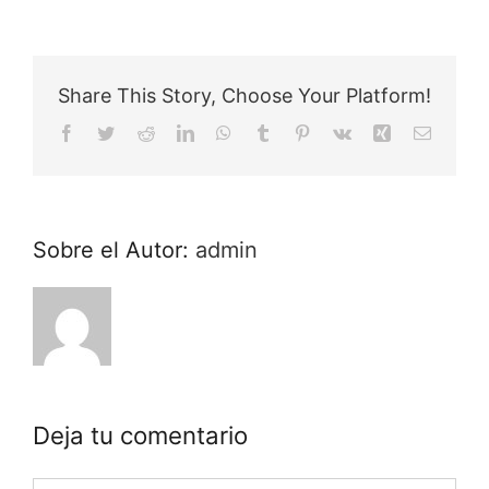
Share This Story, Choose Your Platform!
Facebook
Twitter
Reddit
LinkedIn
WhatsApp
Tumblr
Pinterest
Vk
Xing
Correo
electrón
Sobre el Autor:
admin
Deja tu comentario