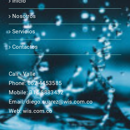
Inicio
Nosotros
Servicios
Contactos
Cali - Valle
Phone:
062-4453585
Mobile:
314-8883432
Email:
diego.suarez@wis.com.co
Web:
wis.com.co